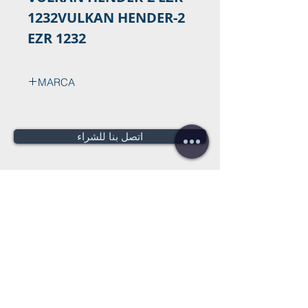
1232VULKAN HENDER-2
EZR 1232
MARCA
VULKAN
اتصل بنا للشراء
هل تحتاج لعرض سعر؟
عروض أسعار
مجانية!
Tel:
+34 672016686