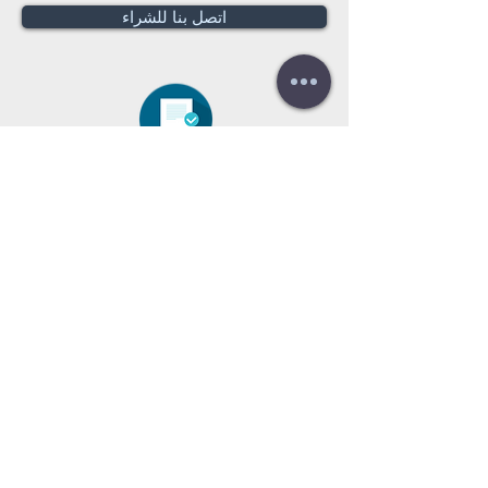
اتصل بنا للشراء
هل تحتاج لعرض سعر؟
عروض أسعار
مجانية!
Tel:
+34 672016686
+34 954968944
E-mail:
info@farrantrading.com
Sales@farrantrading.com