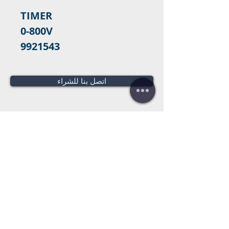
9921543
اتصل بنا للشراء
هل تحتاج لعرض سعر؟
عروض أسعار
مجانية!
Tel:
+34 672016686
+34 954968944