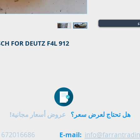
ء
CH FOR DEUTZ F4L 912
هل تحتاج لعرض سعر؟
عروض أسعار مجانية!
 672016686
E-mail:
info@farrantradi