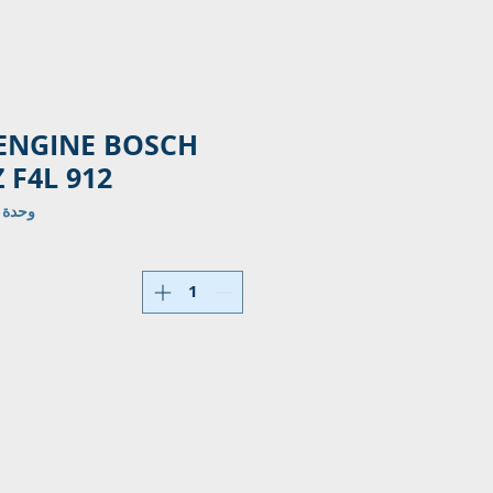
 ENGINE BOSCH
 F4L 912
وحدة KU: 0001 368 0980