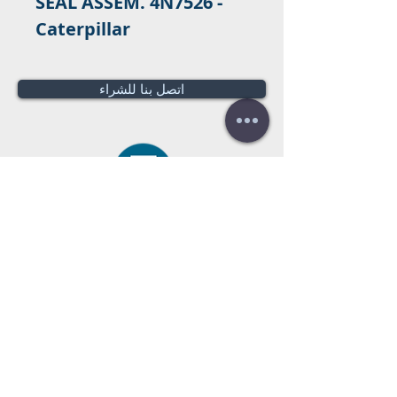
SEAL ASSEM. 4N7526 -
Caterpillar
اتصل بنا للشراء
هل تحتاج لعرض سعر؟
عروض أسعار
مجانية!
Tel:
+34 672016686
+34 954968944
E-mail:
info@farrantrading.com
Sales@farrantrading.com