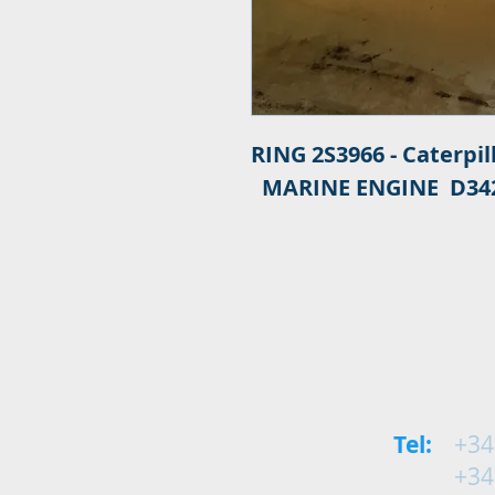
RING 2S3966 - Caterpil
MARINE ENGINE D3
Tel:
+34
+34