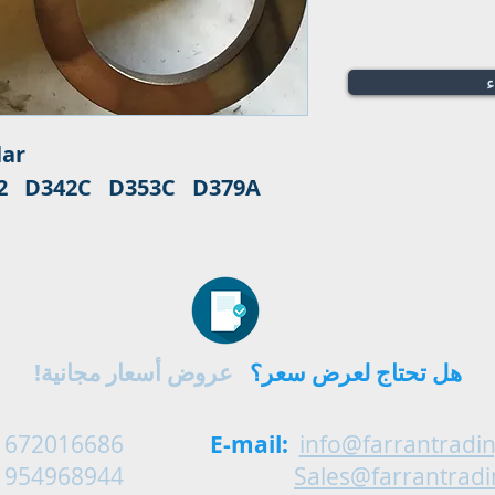
ء
lar
42 D342C D353C D379A
هل تحتاج لعرض سعر؟
عروض أسعار مجانية!
 672016686
E-mail:
info@farrantradi
 954968944
Sales@farrantrad