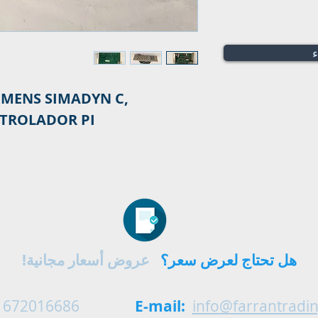
ء
EMENS SIMADYN C,
TROLADOR PI
هل تحتاج لعرض سعر؟
عروض أسعار مجانية!
 672016686
E-mail:
info@farrantradi