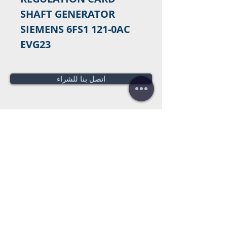
SHAFT GENERATOR
SIEMENS 6FS1 121-0AC
EVG23
اتصل بنا للشراء
هل تحتاج لعرض سعر؟
عروض أسعار
مجانية!
Tel:
+34 672016686
+34 954968944