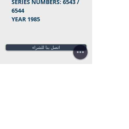
SERIES NUMBERS: 6543 /
6544
YEAR 1985
اتصل بنا للشراء
هل تحتاج لعرض سعر؟
عروض أسعار
مجانية!
Tel:
+34 672016686
+34 954968944