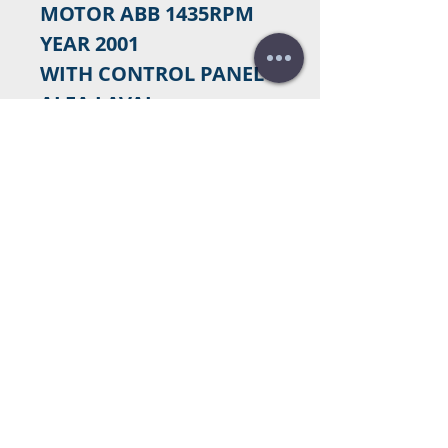
MOTOR ABB 1435RPM
YEAR 2001
WITH CONTROL PANEL
ALFA LAVAL
اتصل بنا للشراء
هل تحتاج لعرض سعر؟
عروض أسعار
مجانية!
Tel:
+34 672016686
+34 954968944