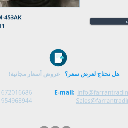
M-453AK
ء
11
هل تحتاج لعرض سعر؟
عروض أسعار مجانية!
 672016686
E-mail:
info@farrantradi
 954968944
Sales@farrantrad