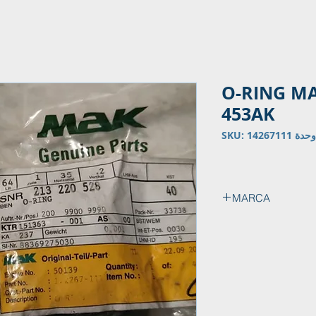
O-RING M
453AK
وحدة SKU: 14267111
MARCA
MAK