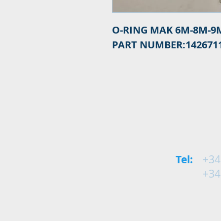
O-RING MAK 6M-8M-9
PART NUMBER:142671
Tel:
+34
+34