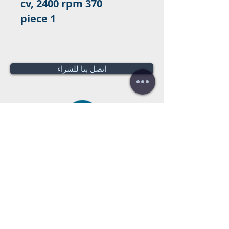
370 cv, 2400 rpm
1 piece
اتصل بنا للشراء
هل تحتاج لعرض سعر؟
عروض أسعار
مجانية!
Tel:
+34 672016686
+34 954968944
E-mail:
info@farrantrading.com