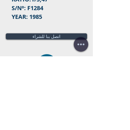
S/Nº: F1284
YEAR: 1985
اتصل بنا للشراء
هل تحتاج لعرض سعر؟
عروض أسعار
مجانية!
Tel:
+34 672016686
+34 954968944
E-mail:
info@farrantrading.com