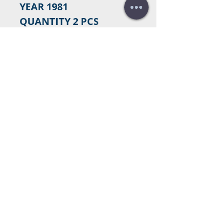
YEAR 1981
QUANTITY 2 PCS
اتصل بنا للشراء
هل تحتاج لعرض سعر؟
عروض أسعار
مجانية!
Tel:
+34 672016686
+34 954968944
E-mail:
info@farrantrading.com
Sales@farrantrading.com