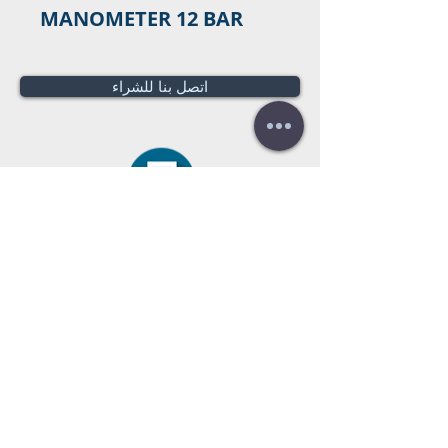
MANOMETER 12 BAR
اتصل بنا للشراء
هل تحتاج لعرض سعر؟
عروض أسعار
مجانية!
Tel:
+34 672016686
+34 954968944
E-mail:
info@farrantrading.com
Sales@farrantrading.com