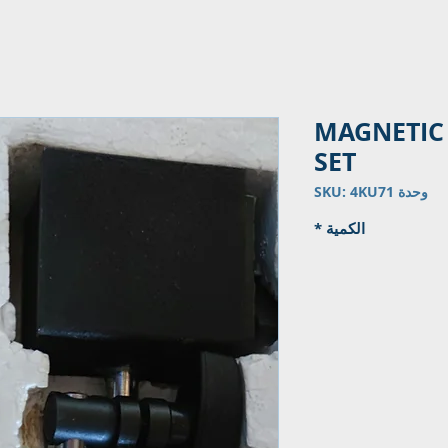
MAGNETIC 
SET
وحدة SKU: 4KU71
الكمية
*