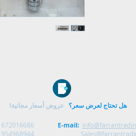
هل تحتاج لعرض سعر؟
عروض أسعار مجانية!
 672016686
E-mail:
info@farrantradi
 954968944
Sales@farrantrad