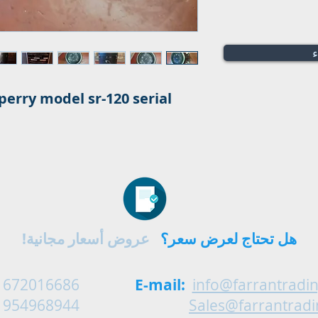
ء
erry model sr-120 serial 
هل تحتاج لعرض سعر؟
عروض أسعار مجانية!
 672016686
E-mail:
info@farrantradi
 954968944
Sales@farrantrad