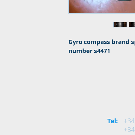
Gyro compass brand sp
number s4471
Tel:
+34
+34