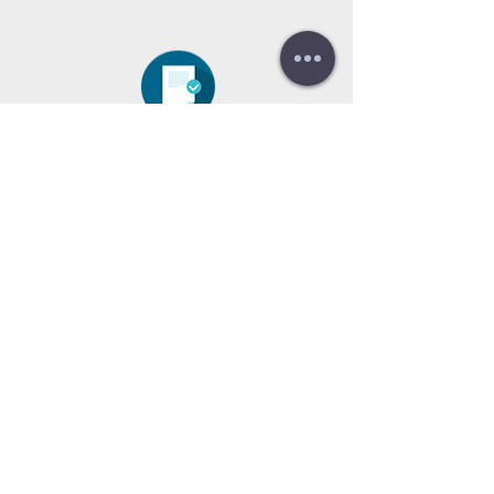
هل تحتاج لعرض سعر؟
عروض أسعار
مجانية!
Tel:
+34 672016686
+34 954968944
E-mail:
info@farrantrading.com
Sales@farrantrading.com