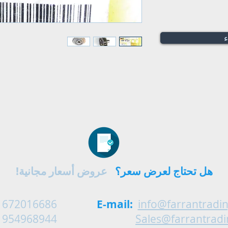
ء
هل تحتاج لعرض سعر؟
عروض أسعار مجانية!
 672016686
E-mail:
info@farrantradi
 954968944
Sales@farrantrad