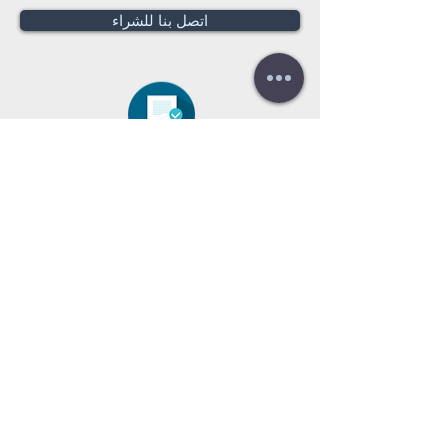
اتصل بنا للشراء
هل تحتاج لعرض سعر؟
عروض أسعار
مجانية!
Tel:
+34 672016686
+34 954968944
E-mail:
info@farrantrading.com
Sales@farrantrading.com