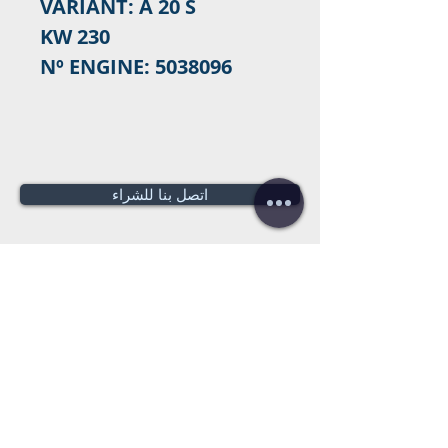
VARIANT: A 20 S
230 KW
Nº ENGINE: 5038096
اتصل بنا للشراء
هل تحتاج لعرض سعر؟
عروض أسعار
مجانية!
Tel:
+34 672016686