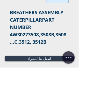
BREATHERS ASSEMBLY 
CATERPILLARPART 
NUMBER 
4W30273508,3508B,3508
C,3512, 3512B...
اتصل بنا للشراء
هل تحتاج لعرض سعر؟
عروض أسعار
مجانية!