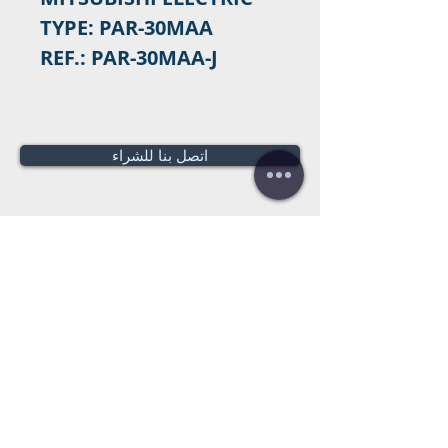
TYPE: PAR-30MAA
REF.: PAR-30MAA-J
اتصل بنا للشراء
هل تحتاج لعرض سعر؟
عروض أسعار
مجانية!
Tel:
+34 672016686
+34 954968944